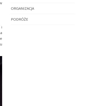
 w
ORGANIZACJA
PODRÓŻE
 i
ia
ie
ku