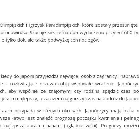
impijskich i Igrzysk Paraolimpijskich, które zostały przesunięte
ronowirusa. Szacuje się, że na oba wydarzenia przyleci 600 ty
ie tylko tłok, ale także podwyżkę cen noclegów.
 kiedy do Japonii przyjeżdża najwięcej osób z zagranicy i napraw
iałe – rozkwitające drzewa robią wspaniałe wrażenie. Japończy
kach, aby wspólnie ze znajomymi czy rodziną spędzić czas p
 jest to najlepszy, a zarazem najgorszy czas na podróż do Japoni
astach przypada w różnych okresach. Japończycy mają bzika 
awsze łatwo jest znaleźć prognozę początku kwitnienia i pełne
est najlepszą porą na hanami (oglądnie wiśni). Prognozy możec