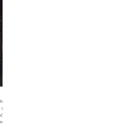
ch
 i
ać
em