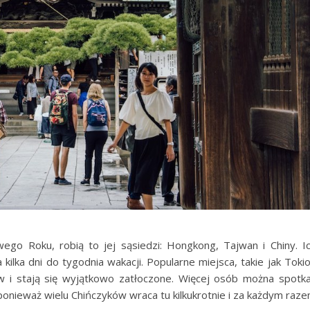
wego Roku, robią to jej sąsiedzi: Hongkong, Tajwan i Chiny. I
kilka dni do tygodnia wakacji. Popularne miejsca, takie jak Tokio
 i stają się wyjątkowo zatłoczone. Więcej osób można spotk
 ponieważ wielu Chińczyków wraca tu kilkukrotnie i za każdym raz