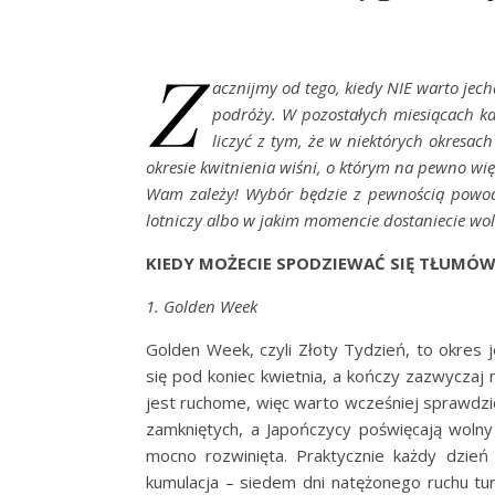
Z
acznijmy od tego, kiedy NIE warto jech
podróży. W pozostałych miesiącach ka
liczyć z tym, że w niektórych okresach
okresie kwitnienia wiśni, o którym na pewno wię
Wam zależy! Wybór będzie z pewnością powodo
lotniczy albo w jakim momencie dostaniecie wo
KIEDY MOŻECIE SPODZIEWAĆ SIĘ TŁUMÓ
1. Golden Week
Golden Week, czyli Złoty Tydzień, to okres
się pod koniec kwietnia, a kończy zazwyczaj
jest ruchome, więc warto wcześniej sprawdzi
zamkniętych, a Japończycy poświęcają wolny
mocno rozwinięta. Praktycznie każdy dzie
kumulacja – siedem dni natężonego ruchu tu