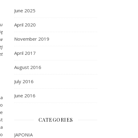
June 2025
nu
April 2020
ię
November 2019
 w
ej
April 2017
et
August 2016
July 2016
June 2016
na
to
je
st
CATEGORIES
wa
co
JAPONIA