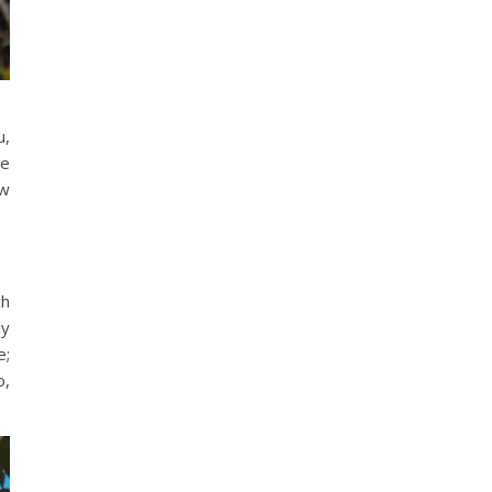
u,
ie
 w
ch
dy
e;
o,