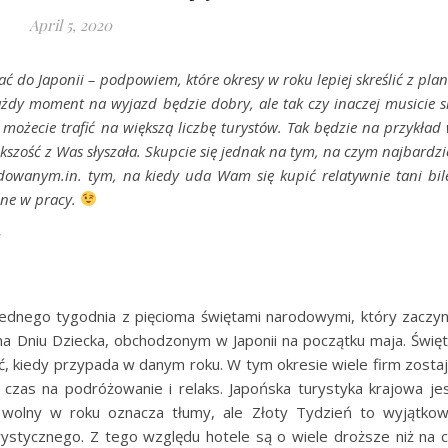
April 5, 2020
ać do Japonii – podpowiem, które okresy w roku lepiej skreślić z pla
żdy moment na wyjazd będzie dobry, ale tak czy inaczej musicie s
 możecie trafić na większą liczbę turystów. Tak będzie na przykład
kszość z Was słyszała. Skupcie się jednak na tym, na czym najbardzi
wanym.in. tym, na kiedy uda Wam się kupić relatywnie tani bil
lne w pracy.
W
 jednego tygodnia z pięcioma świętami narodowymi, który zaczy
 na Dniu Dziecka, obchodzonym w Japonii na początku maja. Świę
ć, kiedy przypada w danym roku. W tym okresie wiele firm zosta
 czas na podróżowanie i relaks. Japońska turystyka krajowa je
ń wolny w roku oznacza tłumy, ale Złoty Tydzień to wyjątko
rystycznego. Z tego względu hotele są o wiele droższe niż na 