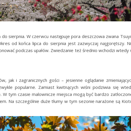
ca do sierpnia. W czerwcu następuje pora deszczowa zwana Tsuy
Okres od końca lipca do sierpnia jest zazwyczaj najgorętszy. N
kcjonować podczas upałów. Zwiedzanie też średnio wchodzi wtedy
ń
, jak i zagranicznych gości – jesienne oglądanie zmieniający
wykle popularne. Zamiast kwitnących wiśni podziwia się wte
ie. W tym czasie malownicze miejsca mogą być bardzo zatłoczon
kiem. Na szczególnie duże tłumy w tym sezonie narażone są Kiot