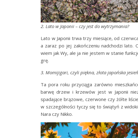
2. Lato w Japonii – czy jest do wytrzymania?
Lato w Japonii trwa trzy miesiące, od czerw
a zaraz po jej zakończeniu nadchodzi lato. 
wiem jak Wy, ale ja nie jestem w stanie fun
grę.
3. Momijigari, czyli piękna, złota japońska jesie
Ta pora roku przyciąga zarówno mieszkańców
barwę drzew i krzewów jest w Japonii niez
spadające brązowe, czerwone czy żółte liśc
w szczególności tyczy się to świątyń z wido
Nara czy Nikko.