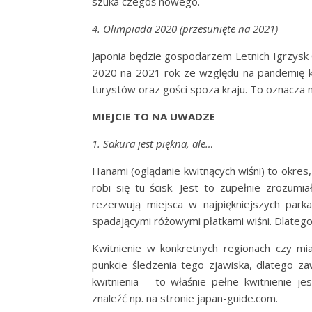
szuka czegoś nowego.
4. Olimpiada 2020 (przesunięte na 2021)
Japonia będzie gospodarzem Letnich Igrzysk Ol
2020 na 2021 rok ze względu na pandemię ko
turystów oraz gości spoza kraju. To oznacza n
MIEJCIE TO NA UWADZE
1. Sakura jest piękna, ale…
Hanami (oglądanie kwitnących wiśni) to okres,
robi się tu ścisk. Jest to zupełnie zrozum
rezerwują miejsca w najpiękniejszych par
spadającymi różowymi płatkami wiśni. Dlatego
Kwitnienie w konkretnych regionach czy mi
punkcie śledzenia tego zjawiska, dlatego z
kwitnienia – to właśnie pełne kwitnienie j
znaleźć np. na stronie japan-guide.com.