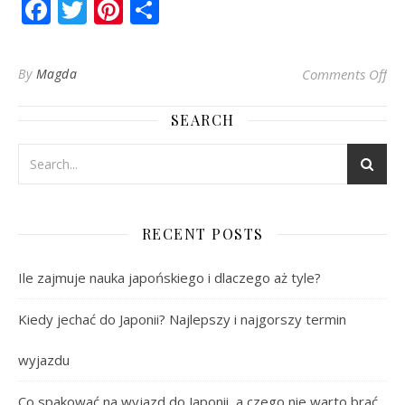
Facebook
Twitter
Pinterest
Share
on
By
Magda
Comments Off
SEARCH
RECENT POSTS
Ile zajmuje nauka japońskiego i dlaczego aż tyle?
Kiedy jechać do Japonii? Najlepszy i najgorszy termin
wyjazdu
Co spakować na wyjazd do Japonii, a czego nie warto brać