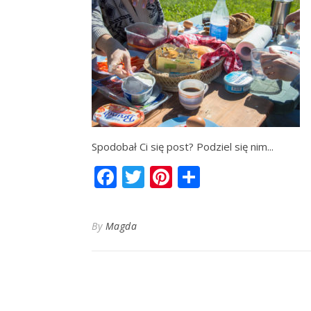
Spodobał Ci się post? Podziel się nim...
Facebook
Twitter
Pinterest
Share
By
Magda