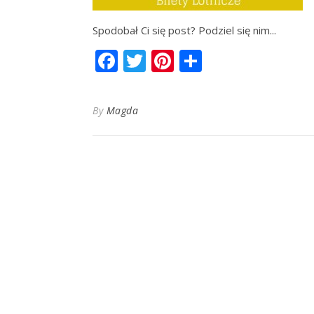
Spodobał Ci się post? Podziel się nim...
Facebook
Twitter
Pinterest
Share
By
Magda